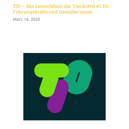
TIO – das Lernerlebnis der Vierdrittel eG für
Führungskräfte und Gestalter:innen
März 14, 2025