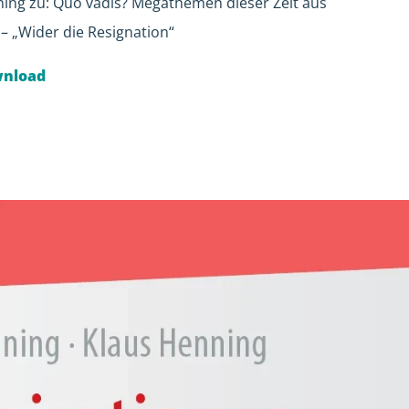
ning zu: Quo vadis? Megathemen dieser Zeit aus
– „Wider die Resignation“
wnload